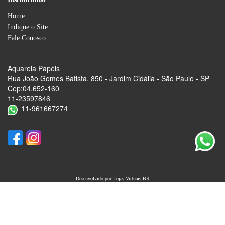
Home
Indique o Site
Fale Conosco
Aquarela Papéis
Rua João Gomes Batista, 850 - Jardim Cidália - São Paulo - SP
Cep:04.652-160
11-23597846
11-961667274
Desenvolvido por
Lojas Virtuais
BR
keyboard_arrow_up