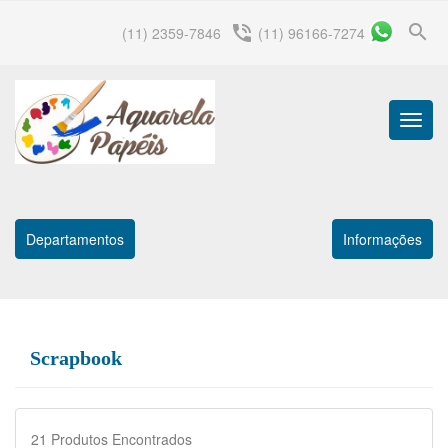
search
phone_in_talk
(11) 2359-7846
(11) 96166-7274
Menu
Princip
Departamentos
Informações
Scrapbook
21
Produtos Encontrados