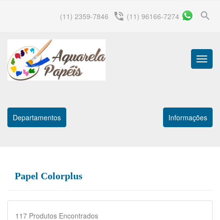
search
phone_in_talk
(11) 2359-7846
(11) 96166-7274
Menu
Princip
Departamentos
Informações
Papel Colorplus
117
Produtos Encontrados