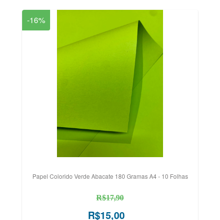
-16%
Papel Colorido Verde Abacate 180 Gramas A4 - 10 Folhas
R$17,90
R$15,00