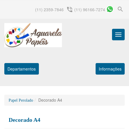
search
phone_in_talk
(11) 2359-7846
(11) 96166-7274
Menu
Princip
Departamentos
Informações
Decorado A4
Papel Perolado
Decorado A4