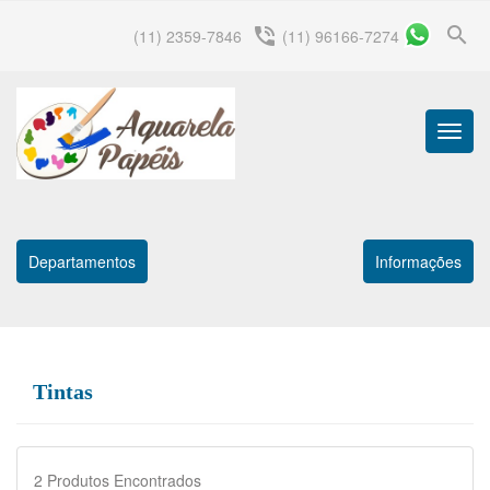
search
phone_in_talk
(11) 2359-7846
(11) 96166-7274
Menu
Princip
Departamentos
Informações
Tintas
2
Produtos Encontrados