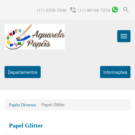
search
phone_in_talk
(11) 2359-7846
(11) 96166-7274
Menu
Princip
Departamentos
Informações
Papel Glitter
Papéis Diversos
Papel Glitter