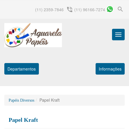
search
phone_in_talk
(11) 2359-7846
(11) 96166-7274
Menu
Princip
Departamentos
Informações
Papel Kraft
Papéis Diversos
Papel Kraft