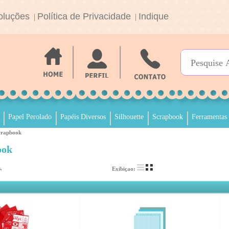
oluções
Política de Privacidade
Indique
|
|
Papel Perolado
Papéis Diversos
Silhouette
Scrapbook
Ferramentas
crapbook
ook
.
Exibiçao: