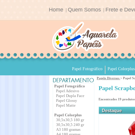
Home
Quem Somos
Frete e Dev
|
|
Papel Fotográfico
Papel Colorplus
Papéis Diversos
> Papel S
Papel Fotográfico
Papel Scrapb
Papel Adesivo
Papel Dupla Face
Encontrados
19
produtos
Papel Glossy
Papel Matte
Destaque
Papel Colorplus
30,5x30,5 180 gr
30,5x30,5 240 gr
A3 180 gramas
A4 180 gramas