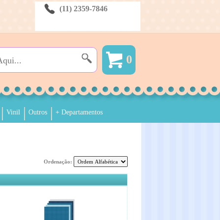
(11) 2359-7846
0
Vinil
Outros
+ Departamentos
Ordenação: