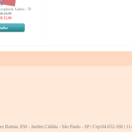
Scrapbook Xadrez - 70
R$ 24,90
R$ 22,00
 Batista, 850 - Jardim Cidália - São Paulo - SP
|
Cep:04.652-160
|
11