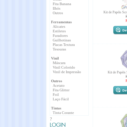
Fita Banana
Ilhós
Kit de Papéis Sc
Outros
Ferramentas
Alicates
Estiletes
Furadores
Guilhotinas
Placas Textura
Tesouras
Vinil
Máscara
Vinil Colorido
Vinil de Impressão
Kit de Papéis
Outros
Acetato
Fita Glitter
Foil
Laço Fácil
Tintas
Tinta Corante
?