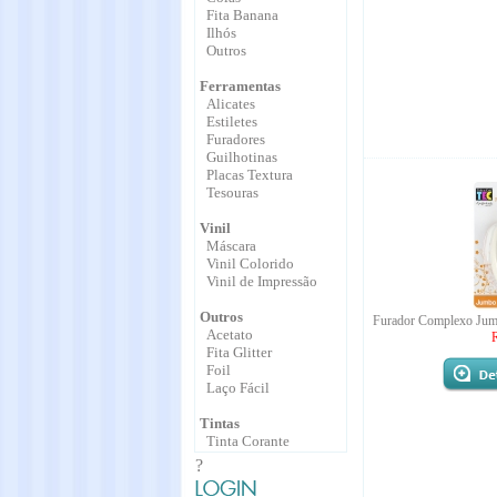
Fita Banana
Ilhós
Outros
Ferramentas
Alicates
Estiletes
Furadores
Guilhotinas
Placas Textura
Tesouras
Vinil
Máscara
Vinil Colorido
Vinil de Impressão
Outros
Furador Complexo Jum
Acetato
Fita Glitter
Foil
Laço Fácil
Tintas
Tinta Corante
?