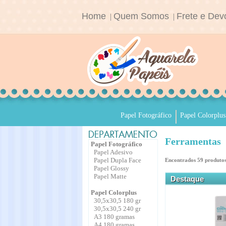
Home
Quem Somos
Frete e Dev
|
|
Papel Fotográfico
Papel Colorplus
Ferramentas
Papel Fotográfico
Papel Adesivo
Papel Dupla Face
Encontrados
59
produtos
Papel Glossy
Papel Matte
Destaque
Papel Colorplus
30,5x30,5 180 gr
30,5x30,5 240 gr
A3 180 gramas
A4 180 gramas