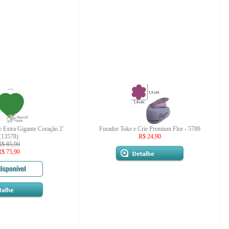
e Extra Gigante Coração 2´
Furador Toke e Crie Premium Flor - 5789
(13578)
R$ 24,90
R$ 85,90
R$ 75,90