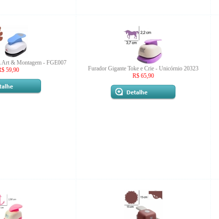
A Art & Montagem - FGE007
Furador Gigante Toke e Crie - Unicórnio 20323
R$ 59,90
R$ 65,90