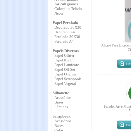
A4 240 gramas
Colorplus Telado
Neon
Papel Perolado
Decorado 30X30
Decorado A4
Perolado 30X30
Perolado A4
Alicate Para Encader
C
Papéis Diversos
Papel Glitter
Papel Kraft
Papel Lamicote
Papel Off-Set
Papel Opalina
Papel Scrapbook
Papel Vegetal
Silhouette
Acessórios
Bases
Furador Art e Mon
Lâminas
1.
Scrapbook
Acessórios
Bases
Colas