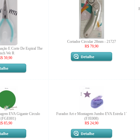
E
Cortador Circular 28mm - 21727
R$ 79,90
nação E Corte De Espiral The
inch We R
R$ 59,90
tagem EVA Gigante Circulo
Furador Art e Montagem Jumbo EVA Estrela 1´
5`(FGE001)
(FJE008)
R$ 85,90
R$ 24,90