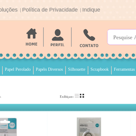
oluções
Política de Privacidade
Indique
|
|
Papel Perolado
Papéis Diversos
Silhouette
Scrapbook
Ferramentas
.
Exibiçao: