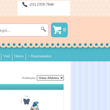
(11) 2359-7846
0
Vinil
Outros
+ Departamentos
Ordenação: