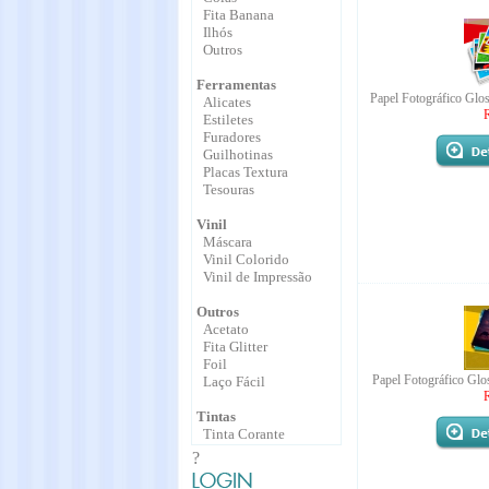
Fita Banana
Ilhós
Outros
Ferramentas
Papel Fotográfico Glo
Alicates
Estiletes
Furadores
Guilhotinas
Placas Textura
Tesouras
Vinil
Máscara
Vinil Colorido
Vinil de Impressão
Outros
Acetato
Fita Glitter
Foil
Papel Fotográfico Glo
Laço Fácil
Tintas
Tinta Corante
?