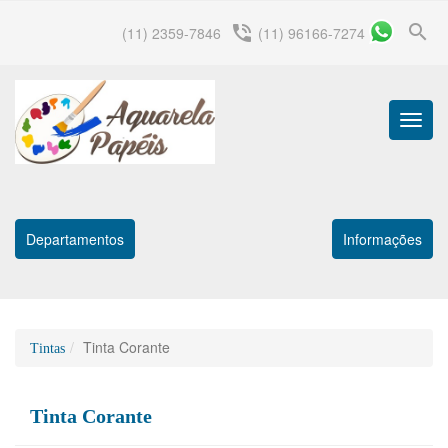
search
phone_in_talk
(11) 2359-7846
(11) 96166-7274
Menu
Princip
Departamentos
Informações
Tinta Corante
Tintas
Tinta Corante